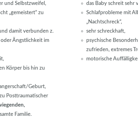
r und Selbstzweifel,
das Baby schreit sehr 
cht „gemeistert” zu
Schlafprobleme mit A
„Nachtschreck“,
nd damit verbunden z.
sehr schreckhaft,
 oder Ängstlichkeit im
psychische Besonderhei
zufrieden, extremes Tr
t,
motorische Auffälligke
en Körper bis hin zu
angerschaft/Geburt,
 zu Posttraumatischer
wiegenden,
samte Familie.